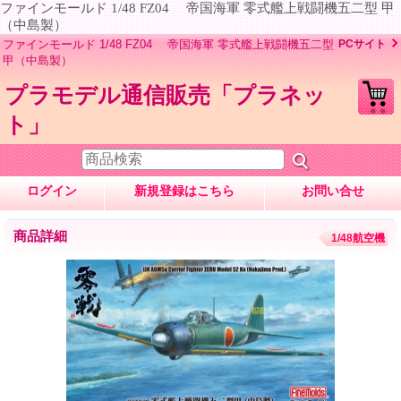
ファインモールド 1/48 FZ04 帝国海軍 零式艦上戦闘機五二型 甲
（中島製）
ファインモールド 1/48 FZ04 帝国海軍 零式艦上戦闘機五二型
PCサイト
甲（中島製）
プラモデル通信販売「プラネッ
ト」
ログイン
新規登録はこちら
お問い合せ
商品詳細
1/48航空機