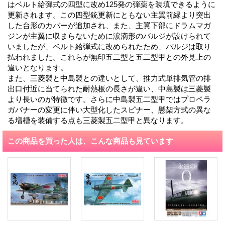
はベルト給弾式の四型に改め125発の弾薬を装填できるように
更新されます。この四型銃更新にともない主翼前縁より突出
した台形のカバーが追加され、また、主翼下部にドラムマガ
ジンが主翼に収まらないために涙滴形のバルジが設けられて
いましたが、ベルト給弾式に改められたため、バルジは取り
払われました。これらが無印五二型と五二型甲との外見上の
違いとなります。
また、三菱製と中島製との違いとして、推力式単排気管の排
出口付近に当てられた耐熱板の長さが違い、中島製は三菱製
より長いのが特徴です。さらに中島製五二型甲ではプロペラ
ガバナーの変更に伴い大型化したスピナー、懸架方式の異な
る増槽を装備する点も三菱製五二型甲と異なります。
この商品を買った人は、こんな商品も見ています