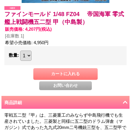
ファインモールド 1/48 FZ04 帝国海軍 零式
艦上戦闘機五二型 甲（中島製）
販売価格
:
4,207円
(税込)
[在庫数 1]
希望小売価格
:
4,950円
数量
:
商品詳細
零戦五二型『甲』は、三菱重工のみならず中島飛行機でも生
産されていました。三菱製と同様に五二型のドラム弾倉（マ
ガジン）式であった九九式20mm二号機銃三型を、五二型甲で