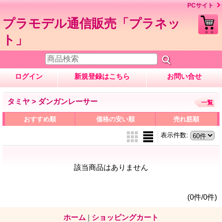
PCサイト
プラモデル通信販売「プラネッ
ト」
ログイン
新規登録はこちら
お問い合せ
タミヤ > ダンガンレーサー
一覧
おすすめ順
価格の安い順
売れ筋順
表示件数
:
該当商品はありません
(0件/0件)
ホーム
|
ショッピングカート