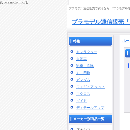
jQuery.noConflict();
プラモデル通信販売で買うなら 『プラモデル専門
プラモデル通信販売「
ホー
特集
キャラクター
自動車
戦車、兵隊
ミニ四駆
ガンダム
フィギュア キット
マクロス
ゾイド
ディテールアップ
メーカー別商品一覧
アオシマ