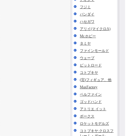
フジミ
バンダイ
ハセガワ
アリイ(マイクロA)
Mr.ホビー
タミヤ
ファインモールド
ウェーブ
ピットロード
コトブキヤ
(完)フィギュア、他
MaxFactory
ベルファイン
ゴッドハンド
アトリエ イット
ボークス
ロケットモデルズ
コトブキヤ:クロスフ
レーム・ガール