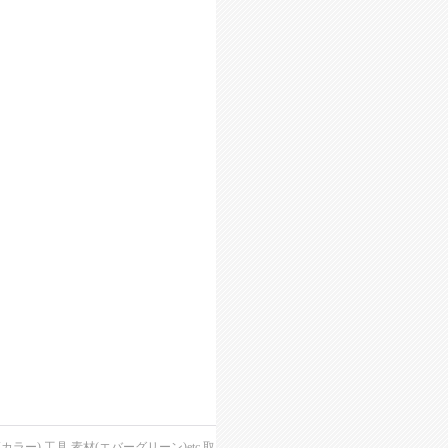
),工具,素材(エバーグリーン)etc,取