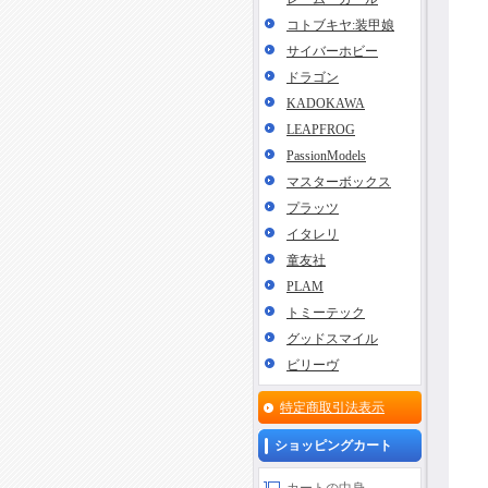
コトブキヤ:装甲娘
サイバーホビー
ドラゴン
KADOKAWA
LEAPFROG
PassionModels
マスターボックス
プラッツ
イタレリ
童友社
PLAM
トミーテック
グッドスマイル
ビリーヴ
特定商取引法表示
ショッピングカート