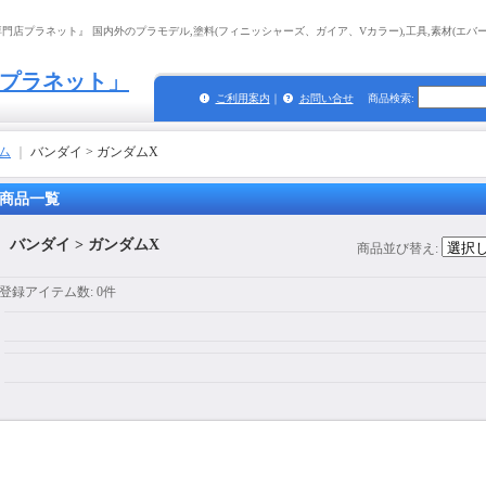
店プラネット』 国内外のプラモデル,塗料(フィニッシャーズ、ガイア、Vカラー),工具,素材(エバーグ
プラネット」
ご利用案内
｜
お問い合せ
商品検索
:
ム
｜
バンダイ > ガンダムX
商品一覧
バンダイ > ガンダムX
商品並び替え
:
登録アイテム数
:
0件