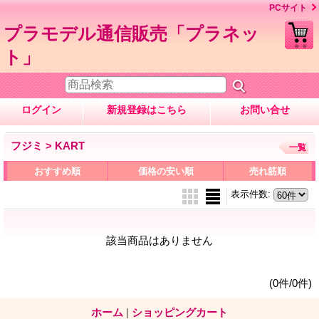
PCサイト
プラモデル通信販売「プラネッ
ト」
ログイン
新規登録はこちら
お問い合せ
フジミ > KART
一覧
おすすめ順
価格の安い順
売れ筋順
表示件数
:
該当商品はありません
(0件/0件)
ホーム
|
ショッピングカート