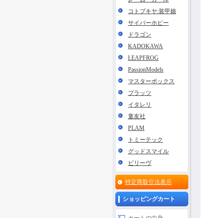
コトブキヤ:装甲娘
サイバーホビー
ドラゴン
KADOKAWA
LEAPFROG
PassionModels
マスターボックス
プラッツ
イタレリ
童友社
PLAM
トミーテック
グッドスマイル
ビリーヴ
特定商取引法表示
ショッピングカート