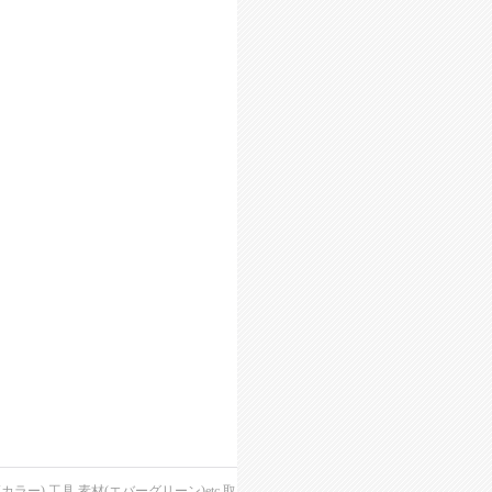
),工具,素材(エバーグリーン)etc,取