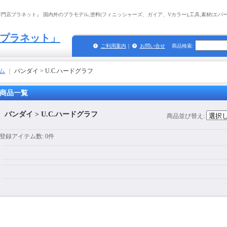
店プラネット』 国内外のプラモデル,塗料(フィニッシャーズ、ガイア、Vカラー),工具,素材(エバーグ
プラネット」
ご利用案内
｜
お問い合せ
商品検索
:
ム
｜
バンダイ > U.C.ハードグラフ
商品一覧
バンダイ > U.C.ハードグラフ
商品並び替え
:
登録アイテム数
:
0件