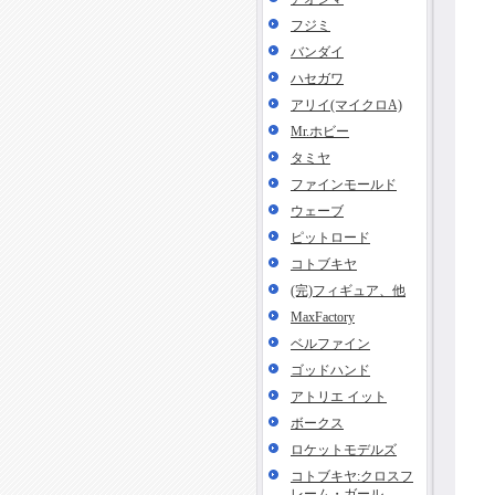
フジミ
バンダイ
ハセガワ
アリイ(マイクロA)
Mr.ホビー
タミヤ
ファインモールド
ウェーブ
ピットロード
コトブキヤ
(完)フィギュア、他
MaxFactory
ベルファイン
ゴッドハンド
アトリエ イット
ボークス
ロケットモデルズ
コトブキヤ:クロスフ
レーム・ガール