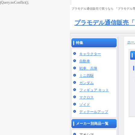
jQuery.noConflict();
プラモデル通信販売で買うなら 『プラモデル専門
プラモデル通信販売「
ホー
特集
キャラクター
自動車
戦車、兵隊
ミニ四駆
ガンダム
フィギュア キット
マクロス
ゾイド
ディテールアップ
メーカー別商品一覧
アオシマ