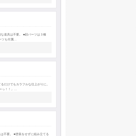
な道具は不要。 ■顔パーツは３種
ーツも付属…
立てるだけでもカラフルな仕上がりに。
〜っ！！」…
は不要。 ■塗装をせずに組み立てる