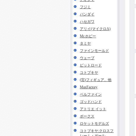
フジミ
バンダイ
ハセガワ
アリイ(マイクロA)
Mr.ホビー
タミヤ
ファインモールド
ウェーブ
ピットロード
コトブキヤ
(完)フィギュア、他
MaxFactory
ベルファイン
ゴッドハンド
アトリエ イット
ボークス
ロケットモデルズ
コトブキヤ:クロスフ
レーム・ガール