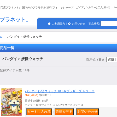
店プラネット』 国内外のプラモデル,塗料(フィニッシャーズ、ガイア、Vカラー),工具,素材(エバーグ
プラネット」
ご利用案内
｜
お問い合せ
商品検索
:
ム
｜
バンダイ > 妖怪ウォッチ
商品一覧
バンダイ > 妖怪ウォッチ
商品並び替え
:
登録アイテム数
:
11件
バンダイ 妖怪ウォッチ 18 KKブラザーズ Kジーロ
880円
(税込)
[在庫数 1]
希望小売価格
:
880円
バンダイ 妖怪ウォッチ 18 KKブラザーズ Kジーロ
｜
｜