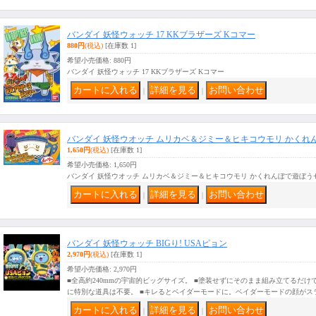
バンダイ 妖怪ウォッチ 17 KKブラザーズ Kコマー
880円
(税込)
[在庫数 1]
希望小売価格
:
880円
バンダイ 妖怪ウォッチ 17 KKブラザーズ Kコマー
｜
｜
バンダイ 妖怪ウオッチ ムリカベ＆ジミー＆ヒキコウモリ かくれ
1,650円
(税込)
[在庫数 1]
希望小売価格
:
1,650円
バンダイ 妖怪ウオッチ ムリカベ＆ジミー＆ヒキコウモリ かくれんぼで遊ぼう
｜
｜
バンダイ 妖怪ウォッチ BIGり! USAピョン
2,970円
(税込)
[在庫数 1]
希望小売価格
:
2,970円
■全高約240mmの宇宙的ビッグサイズ。 ■塗装せずにそのまま組み立てるだ
に特別な道具は不要。 ■キレるとベイダーモードに。ベイダーモードの顔がス
｜
｜