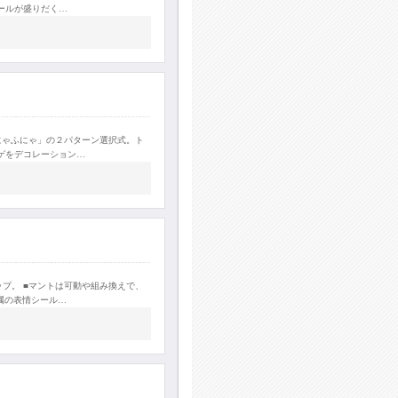
ールが盛りだく…
にゃふにゃ」の２パターン選択式。ト
ゲをデコレーション…
プ。 ■マントは可動や組み換えで、
属の表情シール…