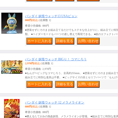
バンダイ 妖怪ウォッチ13 USAピョン
880円
(税込)
[在庫数 1]
希望小売価格
:
880円
■塗装せずにそのまま組み立てるだけでもステキな仕上がりに。組み立てに特別
類。 ■ベイダーモードもパーツの差し替えで再現できる。 ■銃のエフェクトパ
｜
｜
バンダイ 妖怪ウォッチ BIGり！ コマじろう
2,970円
(税込)
[在庫数 1]
希望小売価格
:
2,970円
■もんげ〜ビッグなコマじろう、全高約255mm。 ■塗装せずにそのまま組み
組み立てに特別な道具は不要。 ■ビッグサイズの目とセリフパーツで「もんげ
｜
｜
バンダイ 妖怪ウォッチ 12 メラメライオン
880円
(税込)
[在庫数 1]
希望小売価格
:
880円
■燃えるたてがみの熱血妖怪、メラメライオンが登場。 ■組み立てに特別な道具