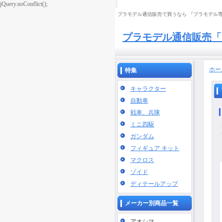
jQuery.noConflict();
プラモデル通信販売で買うなら 『プラモデル専門
プラモデル通信販売「
ホー
特集
キャラクター
自動車
戦車、兵隊
ミニ四駆
ガンダム
フィギュア キット
マクロス
ゾイド
ディテールアップ
メーカー別商品一覧
アオシマ