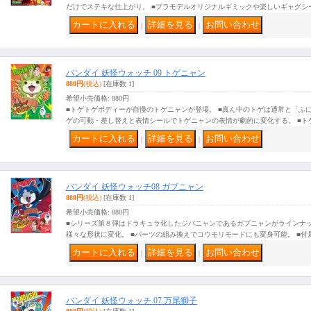
だけでステキな仕上がり。 ■プラモデルオリジナルギミックや楽しいギャグシ
｜
｜
バンダイ 妖怪ウォッチ 09 トゲニャン
880円
(税込)
[在庫数 1]
希望小売価格
:
880円
■トゲトゲボディーが自慢のトゲニャンが登場。 ■真ん中のトゲは通常と「ふ
ゲの可動・差し替えと表情シールでトゲニャンの表情が劇的に変化する。 ■ト
｜
｜
バンダイ 妖怪ウォッチ08 ガブニャン
880円
(税込)
[在庫数 1]
希望小売価格
:
880円
■シリーズ第８弾はドラキュラ化したジバニャンであるガブニャンがラインナッ
様々な形状に変化。 ■パーツの組み換えでコウモリモードにも変身可能。 ■付
｜
｜
バンダイ 妖怪ウォッチ 07 万尾獅子