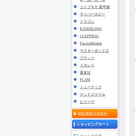
コトブキヤ:装甲娘
サイバーホビー
ドラゴン
KADOKAWA
LEAPFROG
PassionModels
マスターボックス
プラッツ
イタレリ
童友社
PLAM
トミーテック
グッドスマイル
ビリーヴ
特定商取引法表示
ショッピングカート