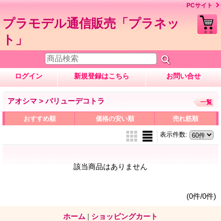
PCサイト
プラモデル通信販売「プラネッ
ト」
ログイン
新規登録はこちら
お問い合せ
アオシマ > バリューデコトラ
一覧
おすすめ順
価格の安い順
売れ筋順
表示件数
:
該当商品はありません
(0件/0件)
ホーム
|
ショッピングカート