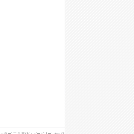
),工具,素材(エバーグリーン)etc,取