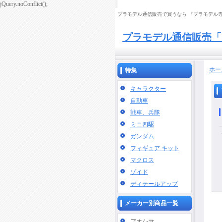
jQuery.noConflict();
プラモデル通信販売で買うなら 『プラモデル専門
プラモデル通信販売「
ホー
特集
キャラクター
自動車
戦車、兵隊
ミニ四駆
ガンダム
フィギュア キット
マクロス
ゾイド
ディテールアップ
メーカー別商品一覧
アオシマ