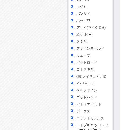
フジミ
バンダイ
ハセガワ
アリイ(マイクロA)
Mr.ホビー
タミヤ
ファインモールド
ウェーブ
ピットロード
コトブキヤ
(完)フィギュア、他
MaxFactory
ベルファイン
ゴッドハンド
アトリエ イット
ボークス
ロケットモデルズ
コトブキヤ:クロスフ
レーム・ガール