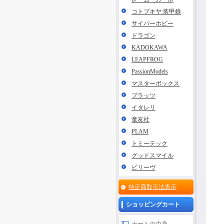
コトブキヤ:装甲娘
サイバーホビー
ドラゴン
KADOKAWA
LEAPFROG
PassionModels
マスターボックス
プラッツ
イタレリ
童友社
PLAM
トミーテック
グッドスマイル
ビリーヴ
特定商取引法表示
ショッピングカート