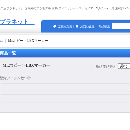
店プラネット』 国内外のプラモデル,塗料(フィニッシャーズ、ガイア、Vカラー),工具,素材(エバーグ
プラネット」
ご利用案内
｜
お問い合せ
商品検索
:
ム
｜
Mr.ホビー > LBXマーカー
商品一覧
Mr.ホビー > LBXマーカー
商品並び替え
:
登録アイテム数
:
0件