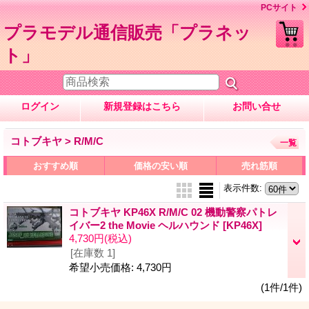
PCサイト
プラモデル通信販売「プラネッ
ト」
ログイン
新規登録はこちら
お問い合せ
コトブキヤ > R/M/C
一覧
おすすめ順
価格の安い順
売れ筋順
表示件数
:
コトブキヤ KP46X R/M/C 02 機動警察パトレ
イバー2 the Movie ヘルハウンド
[KP46X]
4,730円
(税込)
[在庫数 1]
希望小売価格
:
4,730円
(1件/1件)