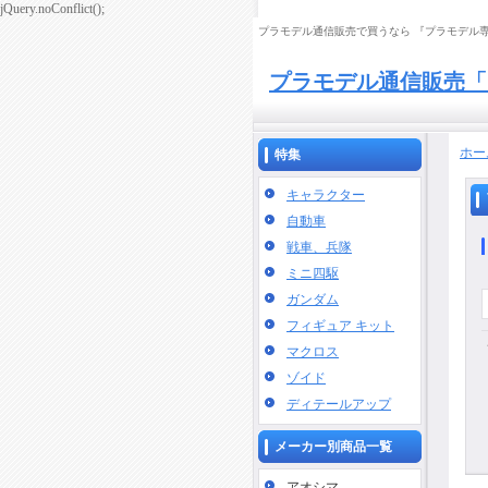
jQuery.noConflict();
プラモデル通信販売で買うなら 『プラモデル専門
プラモデル通信販売「
ホー
特集
キャラクター
自動車
戦車、兵隊
ミニ四駆
ガンダム
フィギュア キット
マクロス
ゾイド
ディテールアップ
メーカー別商品一覧
アオシマ