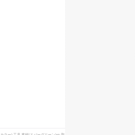
),工具,素材(エバーグリーン)etc,取