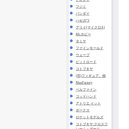
フジミ
バンダイ
ハセガワ
アリイ(マイクロA)
Mr.ホビー
タミヤ
ファインモールド
ウェーブ
ピットロード
コトブキヤ
(完)フィギュア、他
MaxFactory
ベルファイン
ゴッドハンド
アトリエ イット
ボークス
ロケットモデルズ
コトブキヤ:クロスフ
レーム・ガール