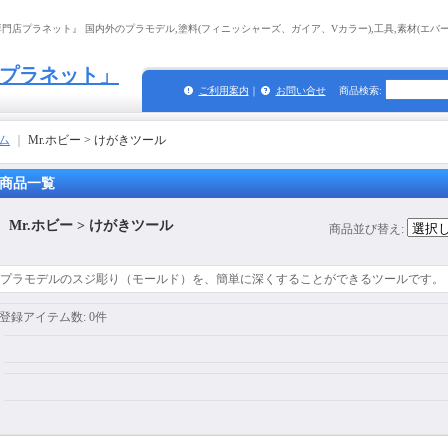
店プラネット』 国内外のプラモデル,塗料(フィニッシャーズ、ガイア、Vカラー),工具,素材(エバーグ
プラネット」
ご利用案内
｜
お問い合せ
商品検索
:
ム
｜
Mr.ホビー > けがきツール
商品一覧
Mr.ホビー > けがきツール
商品並び替え
:
プラモデルのスジ彫り（モールド）を、簡単に深くすることができるツールです。
登録アイテム数
:
0件