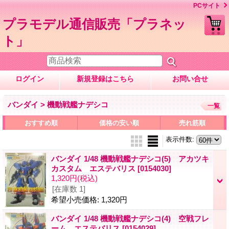
PCサイト
プラモデル通信販売「プラネッ
ト」
ログイン
新規登録はこちら
お問い合せ
バンダイ > 機動戦艦ナデシコ
一覧
おすすめ順
価格の安い順
売れ筋順
表示件数
:
バンダイ 1/48 機動戦艦ナデシコ(5) アカツキ
カスタム エステバリス
[0154030]
1,320円
(税込)
[在庫数 1]
希望小売価格
:
1,320円
バンダイ 1/48 機動戦艦ナデシコ(4) 空戦フレ
ーム エステバリス
[0154029]