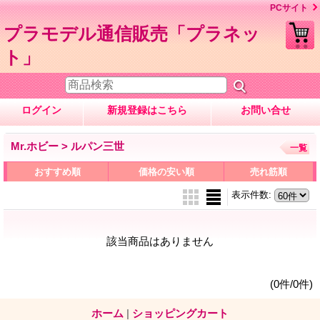
PCサイト
プラモデル通信販売「プラネッ
ト」
ログイン
新規登録はこちら
お問い合せ
Mr.ホビー > ルパン三世
一覧
おすすめ順
価格の安い順
売れ筋順
表示件数
:
該当商品はありません
(0件/0件)
ホーム
|
ショッピングカート