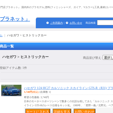
店プラネット』 国内外のプラモデル,塗料(フィニッシャーズ、ガイア、Vカラー),工具,素材(エバーグ
プラネット」
ご利用案内
｜
お問い合せ
商品検索
:
ム
｜
ハセガワ > ヒストリックカー
商品一覧
ハセガワ > ヒストリックカー
商品並び替え
:
登録アイテム数
:
1件
ハセガワ 1/24 HC27 カルソニック スカイライン GTS-R（R31)
3,740円
(税込)
[在庫数 1]
希望小売価格
:
3,740円
日本のモータースポーツシーンで数多くの伝説を残してきた「カルソニック ス
イライン GTS-Rのレース仕様をキット化。 1989年、「星野一義／北野元」ペ
｜
｜