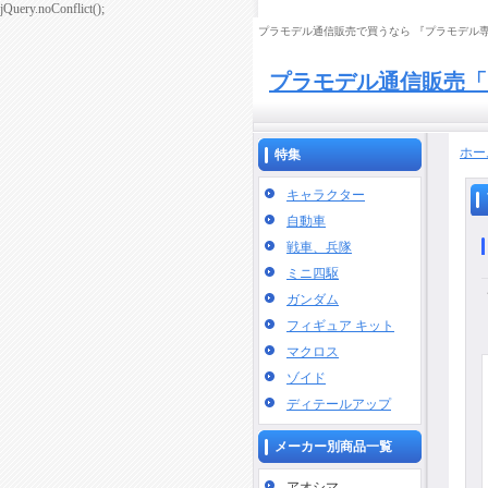
jQuery.noConflict();
プラモデル通信販売で買うなら 『プラモデル専門
プラモデル通信販売「
ホー
特集
キャラクター
自動車
戦車、兵隊
ミニ四駆
ガンダム
フィギュア キット
マクロス
ゾイド
ディテールアップ
メーカー別商品一覧
アオシマ