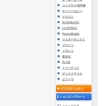
コトブキヤ:装甲娘
サイバーホビー
ドラゴン
KADOKAWA
LEAPFROG
PassionModels
マスターボックス
プラッツ
イタレリ
童友社
PLAM
トミーテック
グッドスマイル
ビリーヴ
特定商取引法表示
ショッピングカート