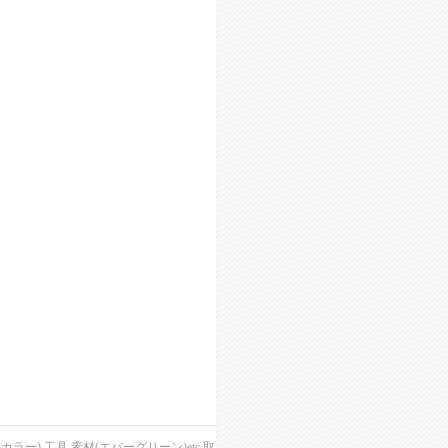
),工具,素材(エバーグリーン)etc,取