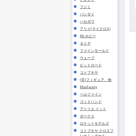
フジミ
バンダイ
ハセガワ
アリイ(マイクロA)
Mr.ホビー
タミヤ
ファインモールド
ウェーブ
ピットロード
コトブキヤ
(完)フィギュア、他
MaxFactory
ベルファイン
ゴッドハンド
アトリエ イット
ボークス
ロケットモデルズ
コトブキヤ:クロスフ
レーム・ガール