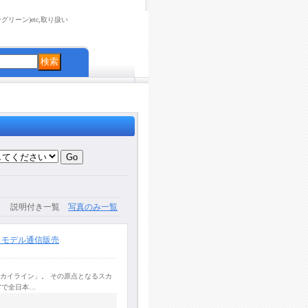
リーン)etc,取り扱い
説明付き一覧
写真のみ一覧
 プラモデル通信販売
カイライン」。 その原点となるスカ
アで全日本…