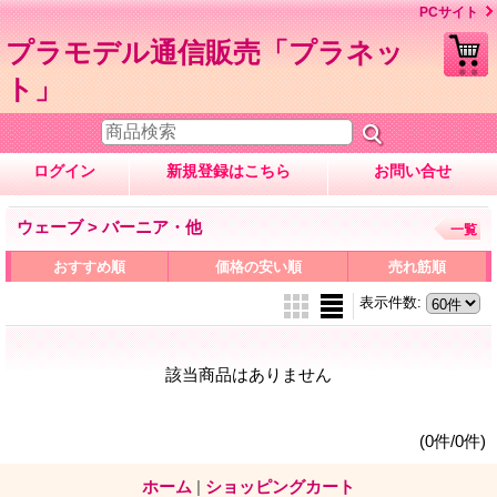
PCサイト
プラモデル通信販売「プラネッ
ト」
ログイン
新規登録はこちら
お問い合せ
ウェーブ > バーニア・他
一覧
おすすめ順
価格の安い順
売れ筋順
表示件数
:
該当商品はありません
(0件/0件)
ホーム
|
ショッピングカート