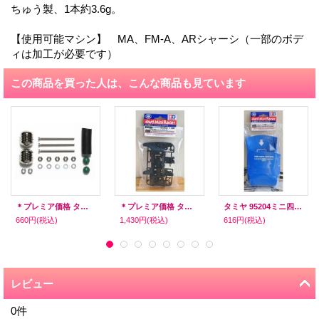
ちゅう製、1本約3.6g。
【使用可能マシン】 MA、FM-A、ARシャーシ（一部のボデ
ィは加工が必要です）
この商品を買った人は、こんな商品も見ています
＊プレミア価格 タミヤ 95342 マスダンパーセット（ヘビー・シルバー）
＊プレミア価格 タミヤ 95127 フルカウルミニ四駆25周年記念 スーパーTZ-X 強化シャーシ (ブラック)
タミヤ 95204ミニ四駆 キャッチャー (ミニ四駆ステーション/ブルー)
660円
(税込)
1,430円
(税込)
616円
(税込)
レビュー
0
件