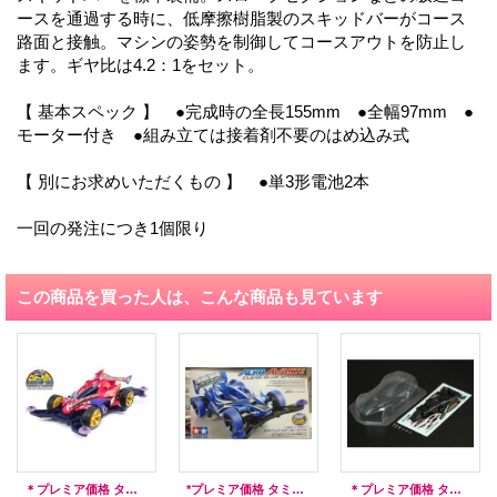
ースを通過する時に、低摩擦樹脂製のスキッドバーがコース
路面と接触。マシンの姿勢を制御してコースアウトを防止し
ます。ギヤ比は4.2：1をセット。
【 基本スペック 】 ●完成時の全長155mm ●全幅97mm ●
モーター付き ●組み立ては接着剤不要のはめ込み式
【 別にお求めいただくもの 】 ●単3形電池2本
一回の発注につき1個限り
この商品を買った人は、こんな商品も見ています
＊プレミア価格 タミヤ 95087 アバンテMk.III ジャパンカップ 2015 リミテッド
*プレミア価格 タミヤ ITEM95024 エアロアバンテクリヤーブルースペシャル
＊プレミア価格 タミヤ 15481 トルクルーザー クリヤーボディセット