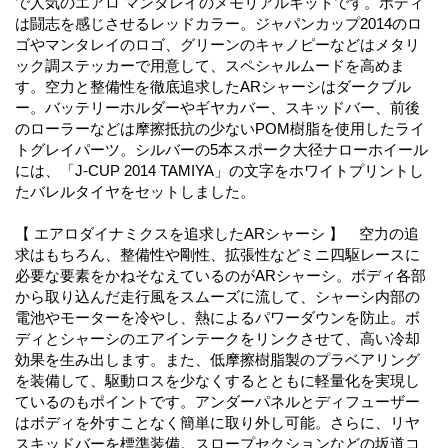
で人気のエアロ マンタレイのメモリアルキットです。ボディ
は闘志を感じさせるレッドカラー。ジャパンカップ2014のロ
ゴやマンタレイのロゴ、グリーンのキャノピーなどはメタリ
ック調ステッカーで用意して、スペシャルムードを高めま
す。空力と整備性を徹底追求したARシャーシはダークブル
ー。バッテリーホルダーやギヤカバー、スキッドバー、前後
のローラーなどは摩擦抵抗の少ないPOM樹脂を使用したライ
トグレイパーツ。シルバーの5本スポーク大径ナローホイール
には、「J-CUP 2014 TAMIYA」の文字をホワイトプリントし
たバレルタイヤをセットしました。
【 エアロダイナミクスを追求したARシャーシ 】 空力の追
求はもちろん、整備性や剛性、拡張性などミニ四駆レースに
必要な要素をかねそなえているのがARシャーシ。ボディ各部
から取り込んだ走行風をスムーズに流して、シャーシ内部の
電池やモーターを冷やし、熱によるパワーダウンを防止。ボ
ディとシャーシのエアインテークをリンクさせて、高い冷却
効果を生み出します。また、低摩擦樹脂製のプラベアリング
を装備して、駆動ロスを少なくするとともに軽量化を実現し
ているのもポイントです。アンダーパネルとディフューザー
はボディを外すことなく簡単に取り外し可能。さらに、リヤ
スキッドバーを標準装備。スロープセクションなどの坂道コ