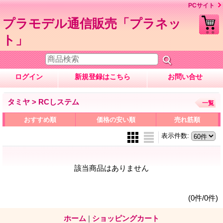
PCサイト
プラモデル通信販売「プラネッ
ト」
ログイン
新規登録はこちら
お問い合せ
タミヤ > RCしステム
一覧
おすすめ順
価格の安い順
売れ筋順
表示件数
:
該当商品はありません
(0件/0件)
ホーム
|
ショッピングカート